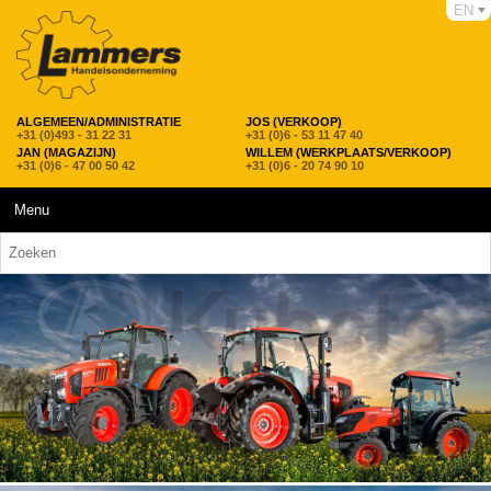
EN
ALGEMEEN/ADMINISTRATIE
JOS (VERKOOP)
+31 (0)493 - 31 22 31
+31 (0)6 - 53 11 47 40
JAN (MAGAZIJN)
WILLEM (WERKPLAATS/VERKOOP)
+31 (0)6 - 47 00 50 42
+31 (0)6 - 20 74 90 10
Menu