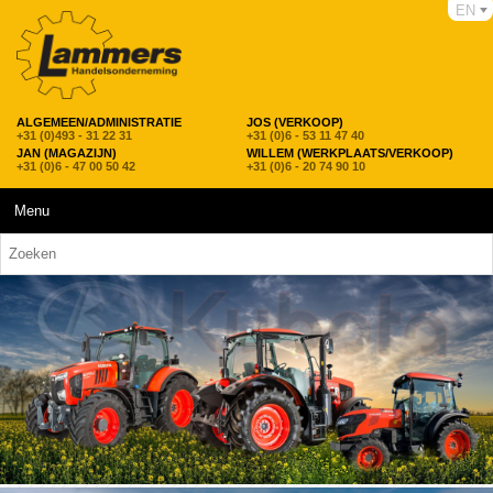
EN
ALGEMEEN/ADMINISTRATIE
JOS (VERKOOP)
+31 (0)493 - 31 22 31
+31 (0)6 - 53 11 47 40
JAN (MAGAZIJN)
WILLEM (WERKPLAATS/VERKOOP)
+31 (0)6 - 47 00 50 42
+31 (0)6 - 20 74 90 10
Menu