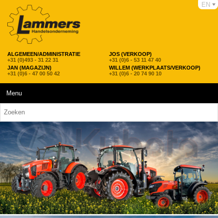
EN
ALGEMEEN/ADMINISTRATIE
JOS (VERKOOP)
+31 (0)493 - 31 22 31
+31 (0)6 - 53 11 47 40
JAN (MAGAZIJN)
WILLEM (WERKPLAATS/VERKOOP)
+31 (0)6 - 47 00 50 42
+31 (0)6 - 20 74 90 10
Menu