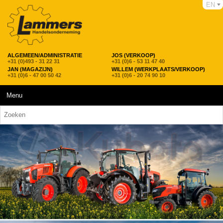
EN
ALGEMEEN/ADMINISTRATIE
JOS (VERKOOP)
+31 (0)493 - 31 22 31
+31 (0)6 - 53 11 47 40
JAN (MAGAZIJN)
WILLEM (WERKPLAATS/VERKOOP)
+31 (0)6 - 47 00 50 42
+31 (0)6 - 20 74 90 10
Menu