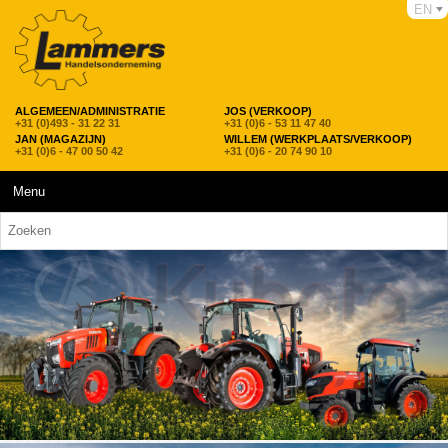
EN
ALGEMEEN/ADMINISTRATIE
JOS (VERKOOP)
+31 (0)493 - 31 22 31
+31 (0)6 - 53 11 47 40
JAN (MAGAZIJN)
WILLEM (WERKPLAATS/VERKOOP)
+31 (0)6 - 47 00 50 42
+31 (0)6 - 20 74 90 10
Menu