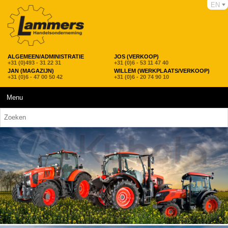
EN
ALGEMEEN/ADMINISTRATIE
JOS (VERKOOP)
+31 (0)493 - 31 22 31
+31 (0)6 - 53 11 47 40
JAN (MAGAZIJN)
WILLEM (WERKPLAATS/VERKOOP)
+31 (0)6 - 47 00 50 42
+31 (0)6 - 20 74 90 10
Menu