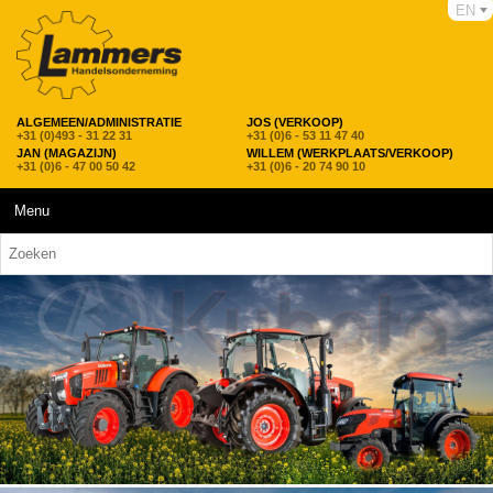
EN
ALGEMEEN/ADMINISTRATIE
JOS (VERKOOP)
+31 (0)493 - 31 22 31
+31 (0)6 - 53 11 47 40
JAN (MAGAZIJN)
WILLEM (WERKPLAATS/VERKOOP)
+31 (0)6 - 47 00 50 42
+31 (0)6 - 20 74 90 10
Menu