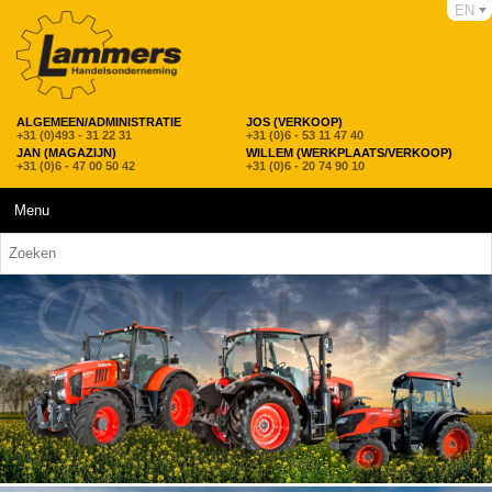
EN
ALGEMEEN/ADMINISTRATIE
JOS (VERKOOP)
+31 (0)493 - 31 22 31
+31 (0)6 - 53 11 47 40
JAN (MAGAZIJN)
WILLEM (WERKPLAATS/VERKOOP)
+31 (0)6 - 47 00 50 42
+31 (0)6 - 20 74 90 10
Menu