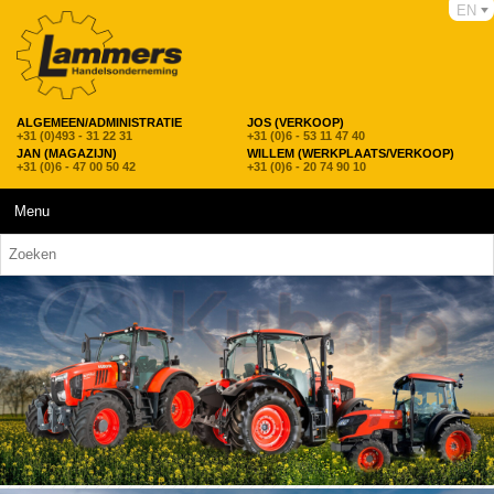
EN
ALGEMEEN/ADMINISTRATIE
JOS (VERKOOP)
+31 (0)493 - 31 22 31
+31 (0)6 - 53 11 47 40
JAN (MAGAZIJN)
WILLEM (WERKPLAATS/VERKOOP)
+31 (0)6 - 47 00 50 42
+31 (0)6 - 20 74 90 10
Menu