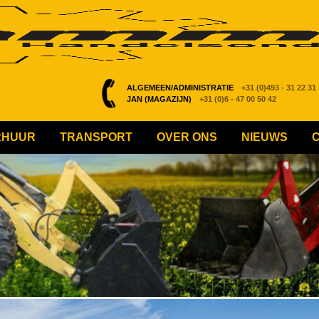
ALGEMEEN/ADMINISTRATIE
+31 (0)493 - 31 22 31
JAN (MAGAZIJN)
+31 (0)6 - 47 00 50 42
RHUUR
TRANSPORT
OVER ONS
NIEUWS