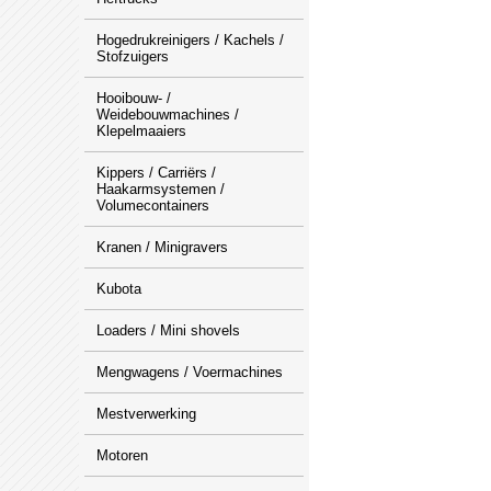
Hogedrukreinigers / Kachels /
Stofzuigers
Hooibouw- /
Weidebouwmachines /
Klepelmaaiers
Kippers / Carriërs /
Haakarmsystemen /
Volumecontainers
Kranen / Minigravers
Kubota
Loaders / Mini shovels
Mengwagens / Voermachines
Mestverwerking
Motoren