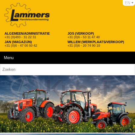
EN
ALGEMEEN/ADMINISTRATIE
JOS (VERKOOP)
+31 (0)493 - 31 22 31
+31 (0)6 - 53 11 47 40
JAN (MAGAZIJN)
WILLEM (WERKPLAATS/VERKOOP)
+31 (0)6 - 47 00 50 42
+31 (0)6 - 20 74 90 10
Menu