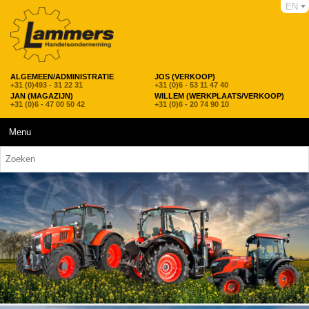
EN
ALGEMEEN/ADMINISTRATIE
JOS (VERKOOP)
+31 (0)493 - 31 22 31
+31 (0)6 - 53 11 47 40
JAN (MAGAZIJN)
WILLEM (WERKPLAATS/VERKOOP)
+31 (0)6 - 47 00 50 42
+31 (0)6 - 20 74 90 10
Menu