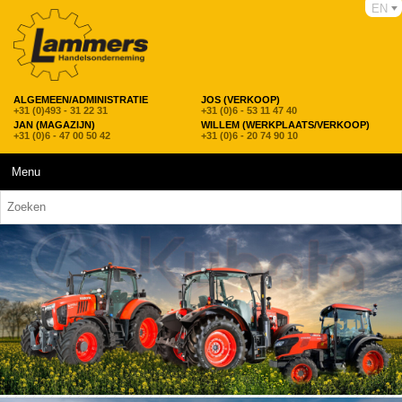
EN
ALGEMEEN/ADMINISTRATIE
JOS (VERKOOP)
+31 (0)493 - 31 22 31
+31 (0)6 - 53 11 47 40
JAN (MAGAZIJN)
WILLEM (WERKPLAATS/VERKOOP)
+31 (0)6 - 47 00 50 42
+31 (0)6 - 20 74 90 10
Menu