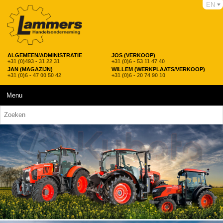
EN
ALGEMEEN/ADMINISTRATIE
JOS (VERKOOP)
+31 (0)493 - 31 22 31
+31 (0)6 - 53 11 47 40
JAN (MAGAZIJN)
WILLEM (WERKPLAATS/VERKOOP)
+31 (0)6 - 47 00 50 42
+31 (0)6 - 20 74 90 10
Menu