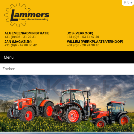
EN
ALGEMEEN/ADMINISTRATIE
JOS (VERKOOP)
+31 (0)493 - 31 22 31
+31 (0)6 - 53 11 47 40
JAN (MAGAZIJN)
WILLEM (WERKPLAATS/VERKOOP)
+31 (0)6 - 47 00 50 42
+31 (0)6 - 20 74 90 10
Menu