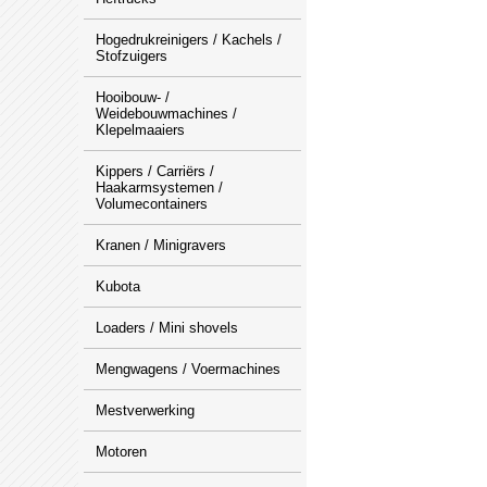
Hogedrukreinigers / Kachels /
Stofzuigers
Hooibouw- /
Weidebouwmachines /
Klepelmaaiers
Kippers / Carriërs /
Haakarmsystemen /
Volumecontainers
Kranen / Minigravers
Kubota
Loaders / Mini shovels
Mengwagens / Voermachines
Mestverwerking
Motoren