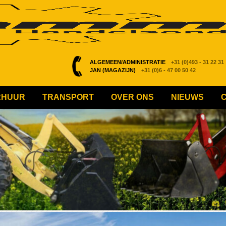
ALGEMEEN/ADMINISTRATIE
+31 (0)493 - 31 22 31
JAN (MAGAZIJN)
+31 (0)6 - 47 00 50 42
RHUUR
TRANSPORT
OVER ONS
NIEUWS