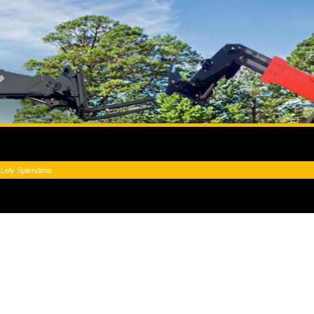
»
Lely Splendimo