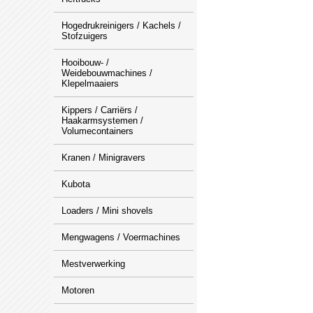
Hogedrukreinigers / Kachels /
Stofzuigers
Hooibouw- /
Weidebouwmachines /
Klepelmaaiers
Kippers / Carriërs /
Haakarmsystemen /
Volumecontainers
Kranen / Minigravers
Kubota
Loaders / Mini shovels
Mengwagens / Voermachines
Mestverwerking
Motoren