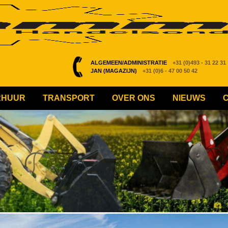
ALGEMEEN/ADMINISTRATIE
+31 (0)493 - 31 22 31
JAN (MAGAZIJN)
+31 (0)6 - 47 00 50 42
RHUUR
TRANSPORT
OVER ONS
NIEUWS