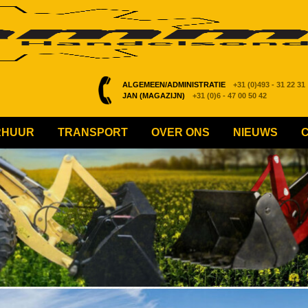
ALGEMEEN/ADMINISTRATIE
+31 (0)493 - 31 22 31
JAN (MAGAZIJN)
+31 (0)6 - 47 00 50 42
RHUUR
TRANSPORT
OVER ONS
NIEUWS