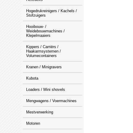
Hogedrukreinigers / Kachels /
Stofzuigers
Hooibouw- /
Weidebouwmachines /
Klepelmaaiers
Kippers / Carriërs /
Haakarmsystemen /
Volumecontainers
Kranen / Minigravers
Kubota
Loaders / Mini shovels
Mengwagens / Voermachines
Mestverwerking
Motoren