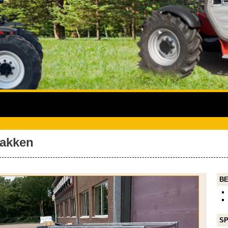
bakken
BE
SP