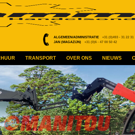
ALGEMEEN/ADMINISTRATIE
+31 (0)493 - 31 22 31
JAN (MAGAZIJN)
+31 (0)6 - 47 00 50 42
RHUUR
TRANSPORT
OVER ONS
NIEUWS