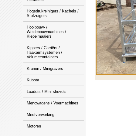
Hogedrukreinigers / Kachels /
Stofzuigers
Hooibouw- /
Weidebouwmachines /
Klepelmaaiers
Kippers / Carriërs /
Haakarmsystemen /
Volumecontainers
Kranen / Minigravers
Kubota
Loaders / Mini shovels
Mengwagens / Voermachines
Mestverwerking
Motoren