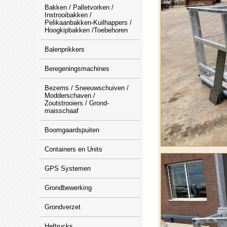
Bakken / Palletvorken /
Instrooibakken /
Pelikaanbakken-Kuilhappers /
Hoogkipbakken /Toebehoren
Balenprikkers
Beregeningsmachines
Bezems / Sneeuwschuiven /
Modderschaven /
Zoutstrooiers / Grond-
maisschaaf
Boomgaardspuiten
Containers en Units
GPS Systemen
Grondbewerking
Grondverzet
Heftrucks