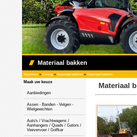
Materiaal bakken
»
»
»
Machines
Overig
Materiaal bakken
Materiaal bakken
Maak uw keuze
Materiaal 
Aanbiedingen
Assen - Banden - Velgen -
Wielgewichten
Auto's / Vrachtwagens /
Aanhangers / Quads / Gators /
Veevervoer / Golfkar