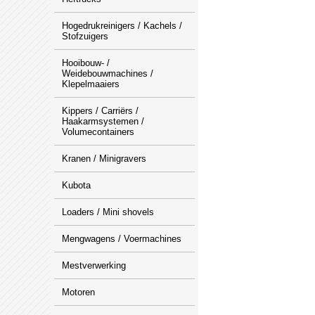
Hogedrukreinigers / Kachels /
Stofzuigers
Hooibouw- /
Weidebouwmachines /
Klepelmaaiers
Kippers / Carriërs /
Haakarmsystemen /
Volumecontainers
Kranen / Minigravers
Kubota
Loaders / Mini shovels
Mengwagens / Voermachines
Mestverwerking
Motoren