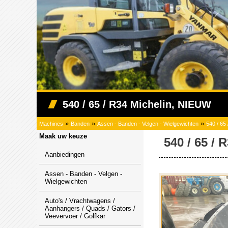
540 / 65 / R34 Michelin, NIEUW
»
»
»
Machines
Banden
Assen - Banden - Velgen - Wielgewichten
540 / 65
Maak uw keuze
540 / 65 /
Aanbiedingen
Assen - Banden - Velgen -
Wielgewichten
Auto's / Vrachtwagens /
Aanhangers / Quads / Gators /
Veevervoer / Golfkar