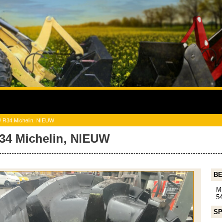
 / R34 Michelin, NIEUW
 R34 Michelin, NIEUW
BE
M
54
SP