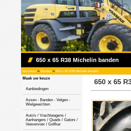
650 x 65 R38 Michelin banden
»
»
Machines
Banden
650 x 65 R38 Michelin banden
Maak uw keuze
650 x 65 R
Aanbiedingen
Assen - Banden - Velgen -
Wielgewichten
Auto's / Vrachtwagens /
Aanhangers / Quads / Gators /
Veevervoer / Golfkar