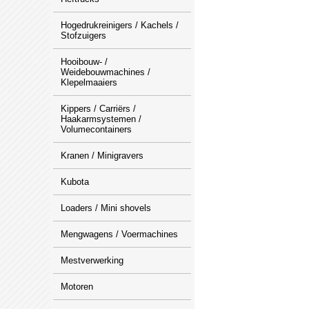
Hogedrukreinigers / Kachels /
Stofzuigers
Hooibouw- /
Weidebouwmachines /
Klepelmaaiers
Kippers / Carriërs /
Haakarmsystemen /
Volumecontainers
Kranen / Minigravers
Kubota
Loaders / Mini shovels
Mengwagens / Voermachines
Mestverwerking
Motoren