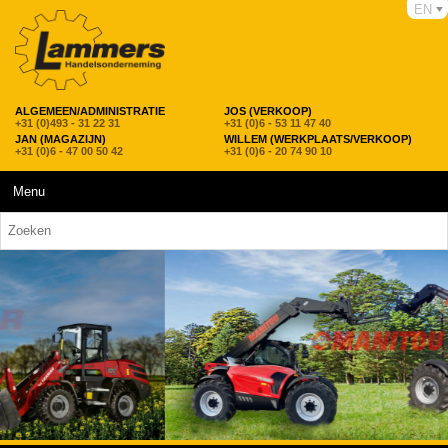
EN
ALGEMEEN/ADMINISTRATIE
JOS (VERKOOP)
+31 (0)493 - 31 22 31
+31 (0)6 - 53 11 47 40
JAN (MAGAZIJN)
WILLEM (WERKPLAATS/VERKOOP)
+31 (0)6 - 47 00 50 42
+31 (0)6 - 20 74 90 10
Menu