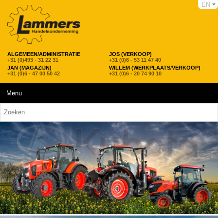
EN
ALGEMEEN/ADMINISTRATIE
JOS (VERKOOP)
+31 (0)493 - 31 22 31
+31 (0)6 - 53 11 47 40
JAN (MAGAZIJN)
WILLEM (WERKPLAATS/VERKOOP)
+31 (0)6 - 47 00 50 42
+31 (0)6 - 20 74 90 10
Menu