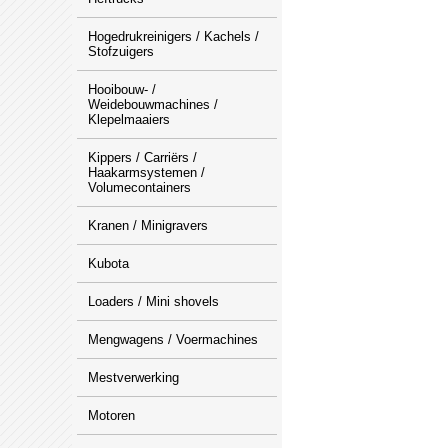
Hogedrukreinigers / Kachels /
Stofzuigers
Hooibouw- /
Weidebouwmachines /
Klepelmaaiers
Kippers / Carriërs /
Haakarmsystemen /
Volumecontainers
Kranen / Minigravers
Kubota
Loaders / Mini shovels
Mengwagens / Voermachines
Mestverwerking
Motoren