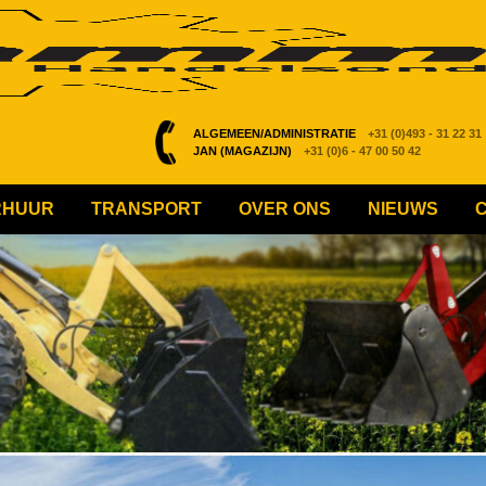
ALGEMEEN/ADMINISTRATIE
+31 (0)493 - 31 22 31
JAN (MAGAZIJN)
+31 (0)6 - 47 00 50 42
RHUUR
TRANSPORT
OVER ONS
NIEUWS