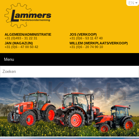
EN
ALGEMEEN/ADMINISTRATIE
JOS (VERKOOP)
+31 (0)493 - 31 22 31
+31 (0)6 - 53 11 47 40
JAN (MAGAZIJN)
WILLEM (WERKPLAATS/VERKOOP)
+31 (0)6 - 47 00 50 42
+31 (0)6 - 20 74 90 10
Menu