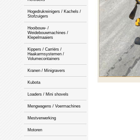
Hogedrukreinigers / Kachels /
Stofzuigers
Hooibouw- /
Weidebouwmachines /
Klepelmaaiers
Kippers / Carriërs /
Haakarmsystemen /
Volumecontainers
Kranen / Minigravers
Kubota
Loaders / Mini shovels
Mengwagens / Voermachines
Mestverwerking
Motoren