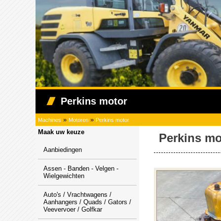
Perkins motor
»
»
Machines
Motoren
Perkins motor
Maak uw keuze
Perkins mo
Aanbiedingen
Assen - Banden - Velgen -
Wielgewichten
Auto's / Vrachtwagens /
Aanhangers / Quads / Gators /
Veevervoer / Golfkar