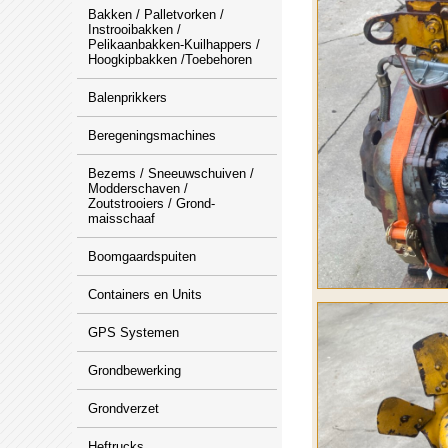
Bakken / Palletvorken /
Instrooibakken /
Pelikaanbakken-Kuilhappers /
Hoogkipbakken /Toebehoren
Balenprikkers
Beregeningsmachines
Bezems / Sneeuwschuiven /
Modderschaven /
Zoutstrooiers / Grond-
maisschaaf
Boomgaardspuiten
Containers en Units
GPS Systemen
Grondbewerking
Grondverzet
Heftrucks