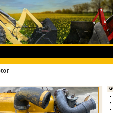
tor
SP