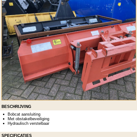
BESCHRIJVING
Bobcat aansluiting
Met obstakelbeveiliging
Hydraulisch verstelbaar
SPECIFICATIES