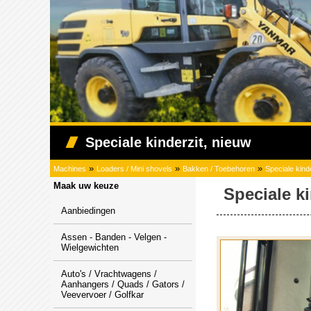
Speciale kinderzit, nieuw
»
»
»
Machines
Loaders / Mini shovels
Bakken / Toebehoren
Speciale kind
Maak uw keuze
Speciale ki
Aanbiedingen
Assen - Banden - Velgen -
Wielgewichten
Auto's / Vrachtwagens /
Aanhangers / Quads / Gators /
Veevervoer / Golfkar