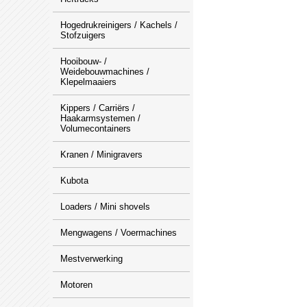
Hogedrukreinigers / Kachels /
Stofzuigers
Hooibouw- /
Weidebouwmachines /
Klepelmaaiers
Kippers / Carriërs /
Haakarmsystemen /
Volumecontainers
Kranen / Minigravers
Kubota
Loaders / Mini shovels
Mengwagens / Voermachines
Mestverwerking
Motoren