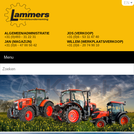
EN
ALGEMEEN/ADMINISTRATIE
JOS (VERKOOP)
+31 (0)493 - 31 22 31
+31 (0)6 - 53 11 47 40
JAN (MAGAZIJN)
WILLEM (WERKPLAATS/VERKOOP)
+31 (0)6 - 47 00 50 42
+31 (0)6 - 20 74 90 10
Menu