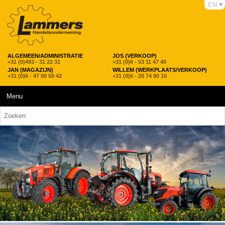
EN
ALGEMEEN/ADMINISTRATIE
JOS (VERKOOP)
+31 (0)493 - 31 22 31
+31 (0)6 - 53 11 47 40
JAN (MAGAZIJN)
WILLEM (WERKPLAATS/VERKOOP)
+31 (0)6 - 47 00 50 42
+31 (0)6 - 20 74 90 10
Menu