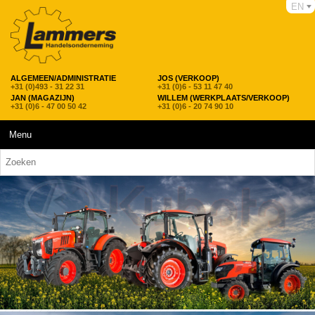
EN
ALGEMEEN/ADMINISTRATIE
JOS (VERKOOP)
+31 (0)493 - 31 22 31
+31 (0)6 - 53 11 47 40
JAN (MAGAZIJN)
WILLEM (WERKPLAATS/VERKOOP)
+31 (0)6 - 47 00 50 42
+31 (0)6 - 20 74 90 10
Menu