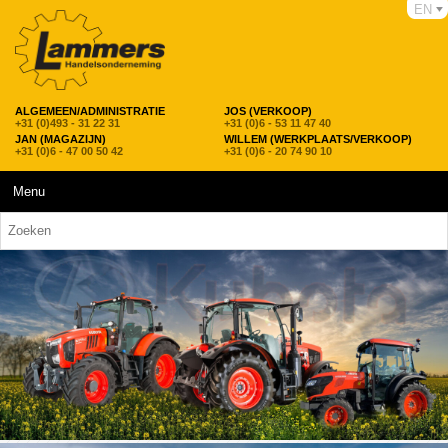
EN
ALGEMEEN/ADMINISTRATIE
JOS (VERKOOP)
+31 (0)493 - 31 22 31
+31 (0)6 - 53 11 47 40
JAN (MAGAZIJN)
WILLEM (WERKPLAATS/VERKOOP)
+31 (0)6 - 47 00 50 42
+31 (0)6 - 20 74 90 10
Menu