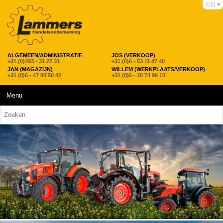
EN
ALGEMEEN/ADMINISTRATIE
JOS (VERKOOP)
+31 (0)493 - 31 22 31
+31 (0)6 - 53 11 47 40
JAN (MAGAZIJN)
WILLEM (WERKPLAATS/VERKOOP)
+31 (0)6 - 47 00 50 42
+31 (0)6 - 20 74 90 10
Menu