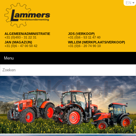
EN
ALGEMEEN/ADMINISTRATIE
JOS (VERKOOP)
+31 (0)493 - 31 22 31
+31 (0)6 - 53 11 47 40
JAN (MAGAZIJN)
WILLEM (WERKPLAATS/VERKOOP)
+31 (0)6 - 47 00 50 42
+31 (0)6 - 20 74 90 10
Menu