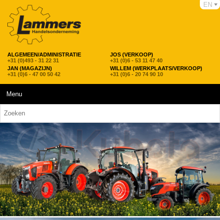
EN
ALGEMEEN/ADMINISTRATIE
JOS (VERKOOP)
+31 (0)493 - 31 22 31
+31 (0)6 - 53 11 47 40
JAN (MAGAZIJN)
WILLEM (WERKPLAATS/VERKOOP)
+31 (0)6 - 47 00 50 42
+31 (0)6 - 20 74 90 10
Menu