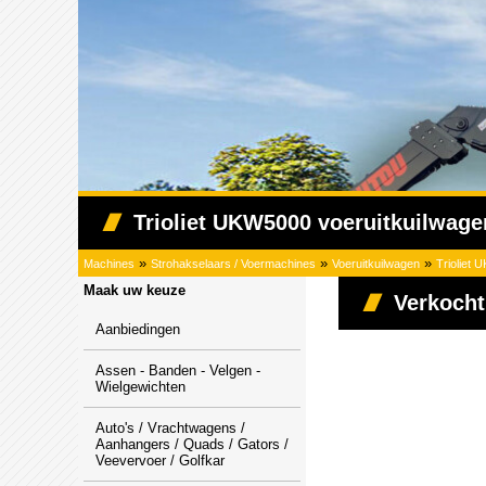
Trioliet UKW5000 voeruitkuilwage
»
»
»
Machines
Strohakselaars / Voermachines
Voeruitkuilwagen
Trioliet 
Maak uw keuze
Verkocht
Aanbiedingen
Assen - Banden - Velgen -
Wielgewichten
Auto's / Vrachtwagens /
Aanhangers / Quads / Gators /
Veevervoer / Golfkar