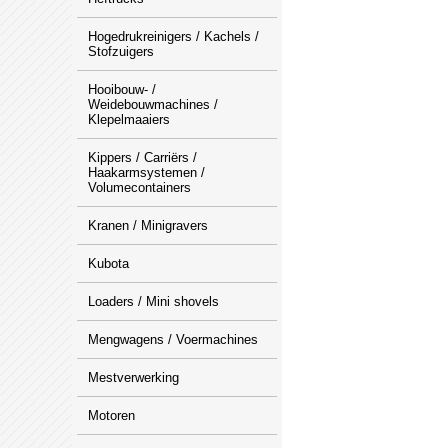
Hogedrukreinigers / Kachels /
Stofzuigers
Hooibouw- /
Weidebouwmachines /
Klepelmaaiers
Kippers / Carriërs /
Haakarmsystemen /
Volumecontainers
Kranen / Minigravers
Kubota
Loaders / Mini shovels
Mengwagens / Voermachines
Mestverwerking
Motoren