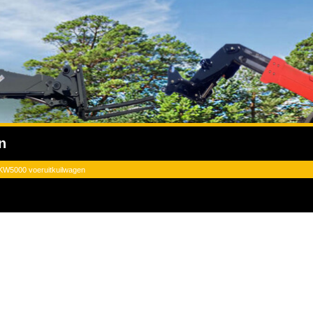
n
UKW5000 voeruitkuilwagen