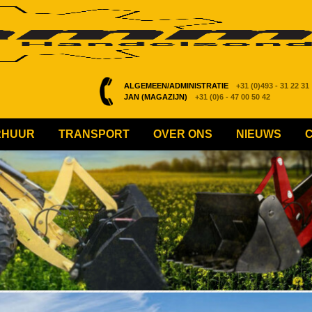
ALGEMEEN/ADMINISTRATIE
+31 (0)493 - 31 22 31
JAN (MAGAZIJN)
+31 (0)6 - 47 00 50 42
RHUUR
TRANSPORT
OVER ONS
NIEUWS