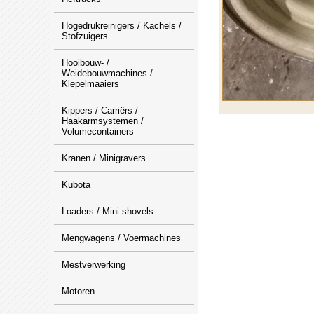
Hogedrukreinigers / Kachels /
Stofzuigers
Hooibouw- /
Weidebouwmachines /
Klepelmaaiers
Kippers / Carriërs /
Haakarmsystemen /
Volumecontainers
Kranen / Minigravers
Kubota
Loaders / Mini shovels
Mengwagens / Voermachines
Mestverwerking
Motoren