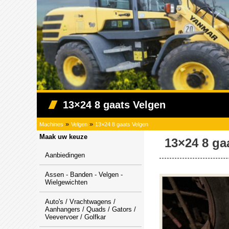
13×24 8 gaats Velgen
»
»
Machines
Velgen
13×24 8 gaats Velgen
Maak uw keuze
13×24 8 ga
Aanbiedingen
Assen - Banden - Velgen -
Wielgewichten
Auto's / Vrachtwagens /
Aanhangers / Quads / Gators /
Veevervoer / Golfkar