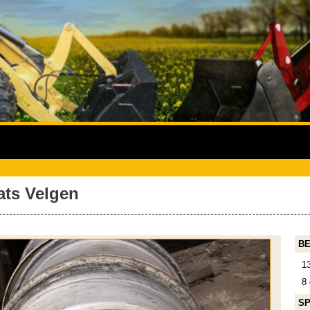
ats Velgen
BE
1
8
SP