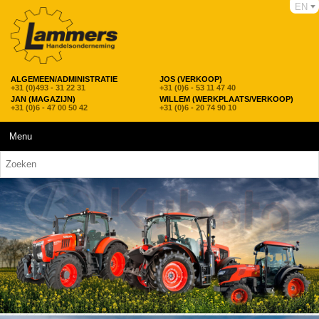
EN
ALGEMEEN/ADMINISTRATIE
JOS (VERKOOP)
+31 (0)493 - 31 22 31
+31 (0)6 - 53 11 47 40
JAN (MAGAZIJN)
WILLEM (WERKPLAATS/VERKOOP)
+31 (0)6 - 47 00 50 42
+31 (0)6 - 20 74 90 10
Menu