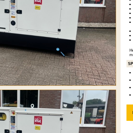
He
m
SP