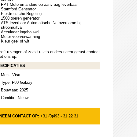
FPT Motoren andere op aanvraag leverbaar
Stamford Generator
Elektronische Regeling
1500 toeren generator
ATS leverbaar Automatische Netovername bij
stroomuitval
Acculader ingebouwd
Motor voorverwarming
Kleur geel of wit
eft u vragen of zoekt u iets anders neem gerust contact
et ons op.
ECIFICATIES
Merk: Visa
Type: F80 Galaxy
Bouwjaar: 2025
Conditie: Nieuw
NEEM CONTACT OP:
+31 (0)493 - 31 22 31