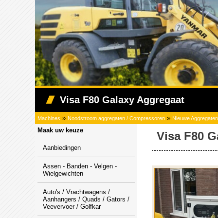
Visa F80 Galaxy Aggregaat
»
»
Machines
Noodstroom aggregaten / Compressoren
Nieuwe Aggregaten
Maak uw keuze
Visa F80 G
Aanbiedingen
Assen - Banden - Velgen -
Wielgewichten
Auto's / Vrachtwagens /
Aanhangers / Quads / Gators /
Veevervoer / Golfkar