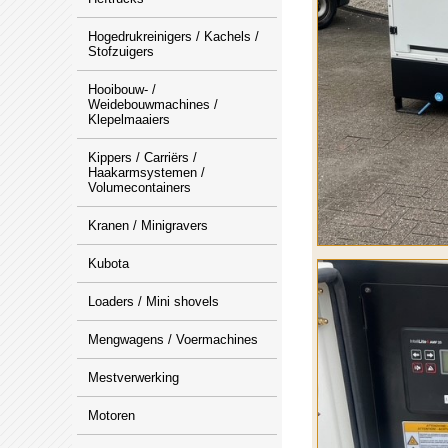
Hogedrukreinigers / Kachels /
Stofzuigers
Hooibouw- /
Weidebouwmachines /
Klepelmaaiers
Kippers / Carriërs /
Haakarmsystemen /
Volumecontainers
Kranen / Minigravers
Kubota
Loaders / Mini shovels
Mengwagens / Voermachines
Mestverwerking
Motoren