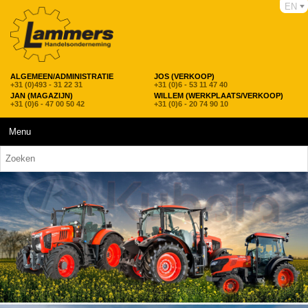
EN
ALGEMEEN/ADMINISTRATIE
JOS (VERKOOP)
+31 (0)493 - 31 22 31
+31 (0)6 - 53 11 47 40
JAN (MAGAZIJN)
WILLEM (WERKPLAATS/VERKOOP)
+31 (0)6 - 47 00 50 42
+31 (0)6 - 20 74 90 10
Menu