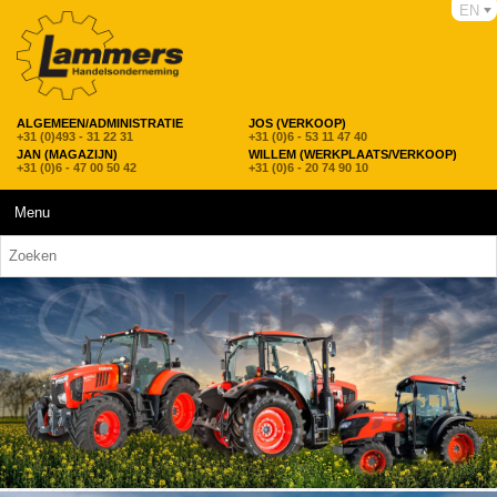
EN
ALGEMEEN/ADMINISTRATIE
JOS (VERKOOP)
+31 (0)493 - 31 22 31
+31 (0)6 - 53 11 47 40
JAN (MAGAZIJN)
WILLEM (WERKPLAATS/VERKOOP)
+31 (0)6 - 47 00 50 42
+31 (0)6 - 20 74 90 10
Menu