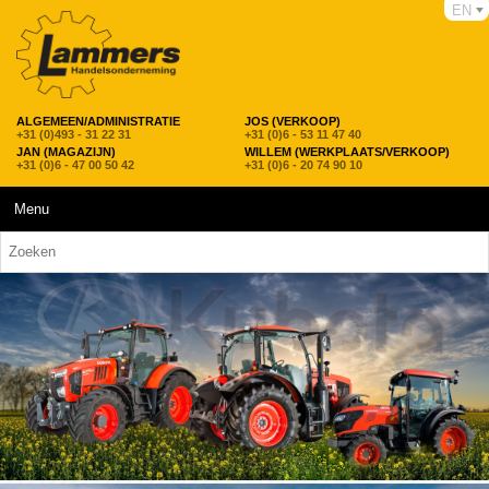
EN
ALGEMEEN/ADMINISTRATIE
JOS (VERKOOP)
+31 (0)493 - 31 22 31
+31 (0)6 - 53 11 47 40
JAN (MAGAZIJN)
WILLEM (WERKPLAATS/VERKOOP)
+31 (0)6 - 47 00 50 42
+31 (0)6 - 20 74 90 10
Menu