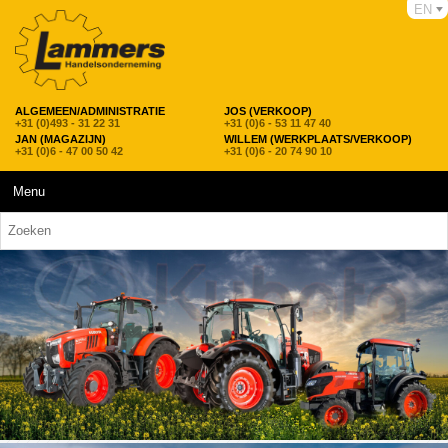
EN
ALGEMEEN/ADMINISTRATIE
JOS (VERKOOP)
+31 (0)493 - 31 22 31
+31 (0)6 - 53 11 47 40
JAN (MAGAZIJN)
WILLEM (WERKPLAATS/VERKOOP)
+31 (0)6 - 47 00 50 42
+31 (0)6 - 20 74 90 10
Menu