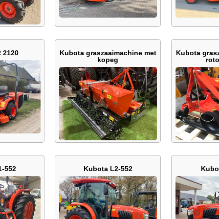
 2120
Kubota graszaaimachine met
Kubota gras
kopeg
rot
1-552
Kubota L2-552
Kubo