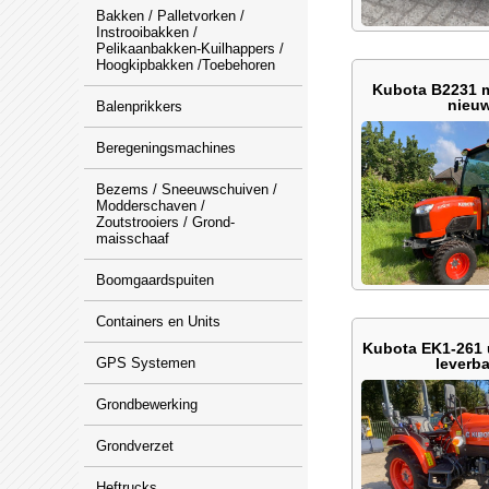
Bakken / Palletvorken /
Instrooibakken /
Pelikaanbakken-Kuilhappers /
Hoogkipbakken /Toebehoren
Kubota B2231 m
nieu
Balenprikkers
Beregeningsmachines
Bezems / Sneeuwschuiven /
Modderschaven /
Zoutstrooiers / Grond-
maisschaaf
Boomgaardspuiten
Containers en Units
Kubota EK1-261 
GPS Systemen
leverba
Grondbewerking
Grondverzet
Heftrucks