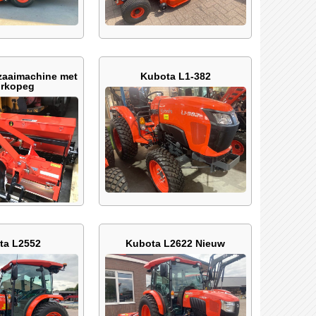
zaaimachine met
Kubota L1-382
orkopeg
ta L2552
Kubota L2622 Nieuw