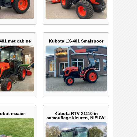
401 met cabine
Kubota LX-401 Smalspoor
obot maaier
Kubota RTV-X1110 in
camouflage kleuren, NIEUW!