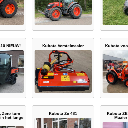
110 NIEUW!
Kubota Verstelmaaier
Kubota voo
 Zero-turn
Kubota Ze 481
Kubota ZE-
in het lange
Maaier