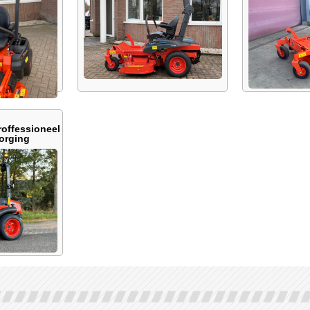
offessioneel
zorging