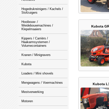
Hogedrukreinigers / Kachels /
Stofzuigers
Hooibouw- /
Weidebouwmachines /
Kubota GR
Klepelmaaiers
Kippers / Carriërs /
Haakarmsystemen /
Volumecontainers
Kranen / Minigravers
Kubota
Loaders / Mini shovels
Mengwagens / Voermachines
Kubota L
Mestverwerking
Motoren