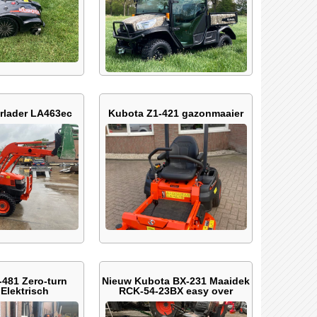
rlader LA463ec
Kubota Z1-421 gazonmaaier
481 Zero-turn
Nieuw Kubota BX-231 Maaidek
 Elektrisch
RCK-54-23BX easy over