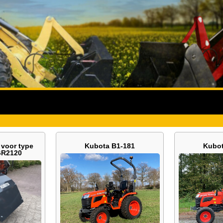
 voor type
Kubota B1-181
Kubot
GR2120