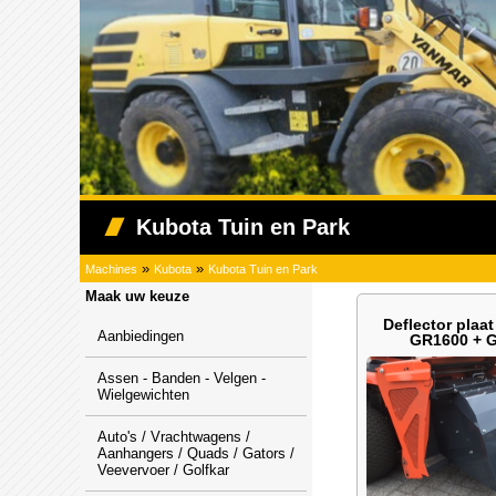
Kubota Tuin en Park
»
»
Machines
Kubota
Kubota Tuin en Park
Maak uw keuze
Deflector plaat
Aanbiedingen
GR1600 + 
Assen - Banden - Velgen -
Wielgewichten
Auto's / Vrachtwagens /
Aanhangers / Quads / Gators /
Veevervoer / Golfkar