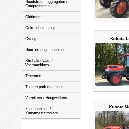
Noodstroom aggregaten /
Compressoren
Oldtimers
Onkruidbestrijding
Kubota L
Overig
Rooi- en oogstmachines
Strohakselaars /
Voermachines
Tractoren
Tuin en park machines
Verreikers / Hoogwerkers
Kubota M
Zaaimachines /
Kunstmeststrooiers