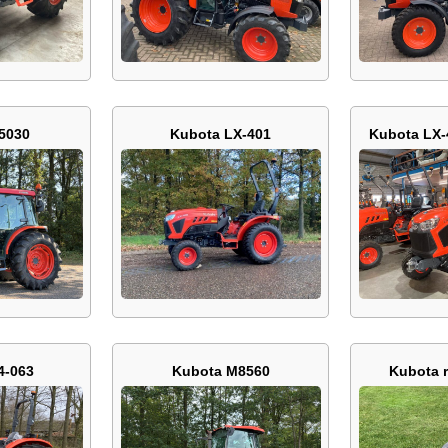
5030
Kubota LX-401
Kubota LX-
4-063
Kubota M8560
Kubota r