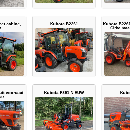
et cabine,
Kubota B2261
Kubota B2261
w
Cirkelmaa
uit voorraad
Kubota F391 NIEUW
Kubo
ar