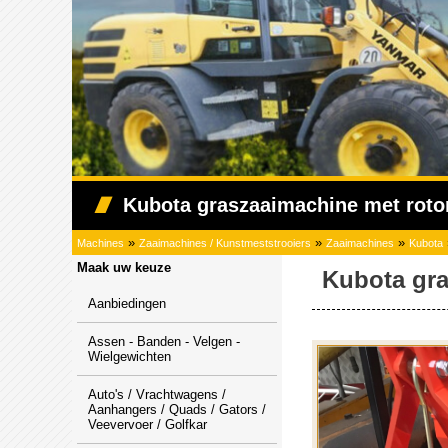
Kubota graszaaimachine met rot
»
»
»
Machines
Zaaimachines / Kunstmeststrooiers
Zaaimachines
Kubota
Maak uw keuze
Kubota gra
Aanbiedingen
Assen - Banden - Velgen -
Wielgewichten
Auto's / Vrachtwagens /
Aanhangers / Quads / Gators /
Veevervoer / Golfkar