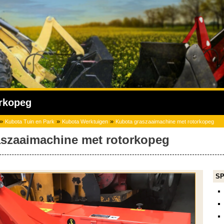
orkopeg
»
»
»
Kubota Tuin en Park
Kubota Werktuigen
Kubota graszaaimachine met rotorkopeg
szaaimachine met rotorkopeg
SP