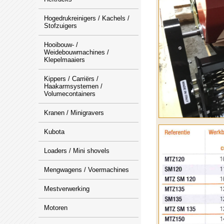
Hogedrukreinigers / Kachels /
Stofzuigers
Hooibouw- /
Weidebouwmachines /
Klepelmaaiers
Kippers / Carriërs /
Haakarmsystemen /
Volumecontainers
Kranen / Minigravers
Kubota
Loaders / Mini shovels
Mengwagens / Voermachines
Mestverwerking
Motoren