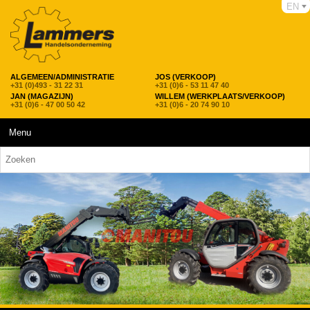
EN
ALGEMEEN/ADMINISTRATIE
JOS (VERKOOP)
+31 (0)493 - 31 22 31
+31 (0)6 - 53 11 47 40
JAN (MAGAZIJN)
WILLEM (WERKPLAATS/VERKOOP)
+31 (0)6 - 47 00 50 42
+31 (0)6 - 20 74 90 10
Menu