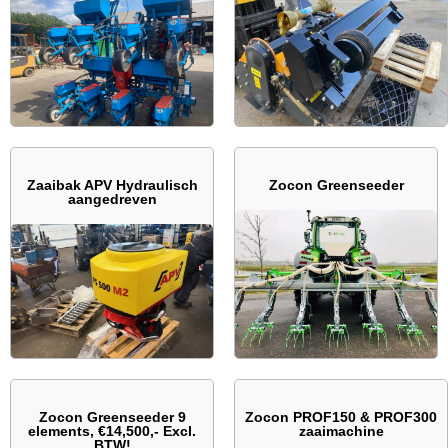
Zaaibak APV Hydraulisch
Zocon Greenseeder
aangedreven
Zocon Greenseeder 9
Zocon PROF150 & PROF300
elements, €14,500,- Excl.
zaaimachine
BTW!