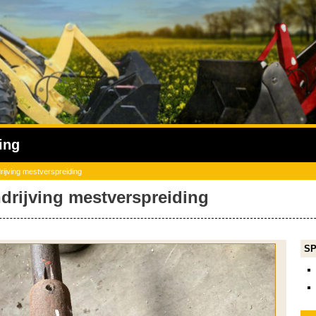
ing
ijving mestverspreiding
drijving mestverspreiding
SP