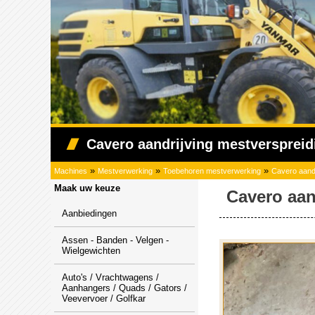
Cavero aandrijving mestverspreid
»
»
»
Machines
Mestverwerking
Toebehoren mestverwerking
Cavero aandr
Maak uw keuze
Cavero aan
Aanbiedingen
Assen - Banden - Velgen -
Wielgewichten
Auto's / Vrachtwagens /
Aanhangers / Quads / Gators /
Veevervoer / Golfkar