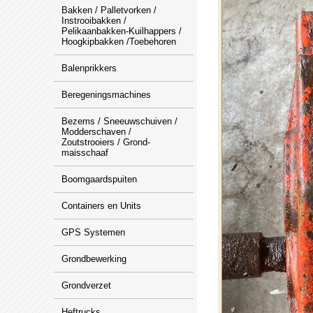
Bakken / Palletvorken /
Instrooibakken /
Pelikaanbakken-Kuilhappers /
Hoogkipbakken /Toebehoren
Balenprikkers
Beregeningsmachines
Bezems / Sneeuwschuiven /
Modderschaven /
Zoutstrooiers / Grond-
maisschaaf
Boomgaardspuiten
Containers en Units
GPS Systemen
Grondbewerking
Grondverzet
Heftrucks