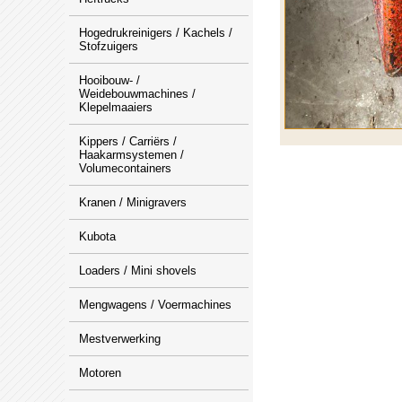
Hogedrukreinigers / Kachels /
Stofzuigers
Hooibouw- /
Weidebouwmachines /
Klepelmaaiers
Kippers / Carriërs /
Haakarmsystemen /
Volumecontainers
Kranen / Minigravers
Kubota
Loaders / Mini shovels
Mengwagens / Voermachines
Mestverwerking
Motoren