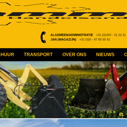
ALGEMEEN/ADMINISTRATIE
+31 (0)493 - 31 22 31
JAN (MAGAZIJN)
+31 (0)6 - 47 00 50 42
RHUUR
TRANSPORT
OVER ONS
NIEUWS