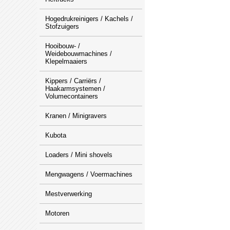
Hogedrukreinigers / Kachels /
Stofzuigers
Hooibouw- /
Weidebouwmachines /
Klepelmaaiers
Kippers / Carriërs /
Haakarmsystemen /
Volumecontainers
Kranen / Minigravers
Kubota
Loaders / Mini shovels
Mengwagens / Voermachines
Mestverwerking
Motoren