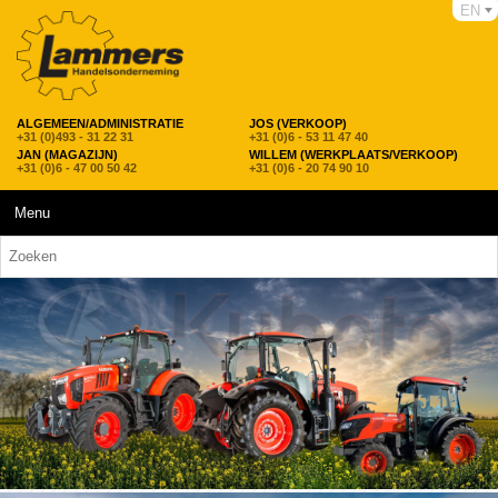
EN
ALGEMEEN/ADMINISTRATIE
JOS (VERKOOP)
+31 (0)493 - 31 22 31
+31 (0)6 - 53 11 47 40
JAN (MAGAZIJN)
WILLEM (WERKPLAATS/VERKOOP)
+31 (0)6 - 47 00 50 42
+31 (0)6 - 20 74 90 10
Menu