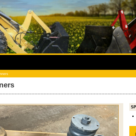
nners
ners
SP