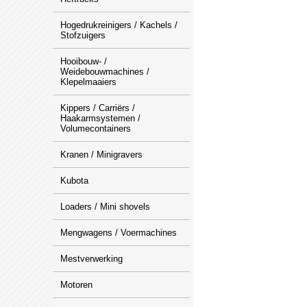
Hogedrukreinigers / Kachels /
Stofzuigers
Hooibouw- /
Weidebouwmachines /
Klepelmaaiers
Kippers / Carriërs /
Haakarmsystemen /
Volumecontainers
Kranen / Minigravers
Kubota
Loaders / Mini shovels
Mengwagens / Voermachines
Mestverwerking
Motoren