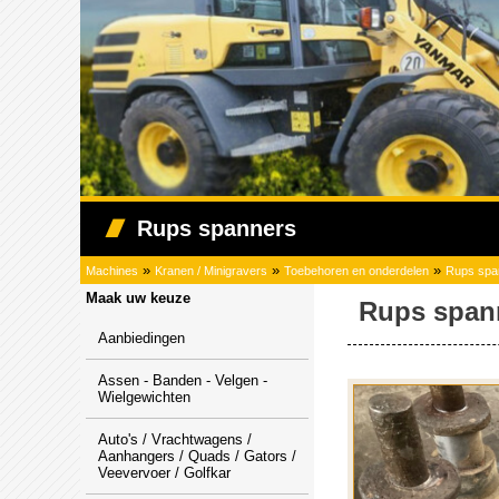
Rups spanners
»
»
»
Machines
Kranen / Minigravers
Toebehoren en onderdelen
Rups spa
Maak uw keuze
Rups span
Aanbiedingen
Assen - Banden - Velgen -
Wielgewichten
Auto's / Vrachtwagens /
Aanhangers / Quads / Gators /
Veevervoer / Golfkar